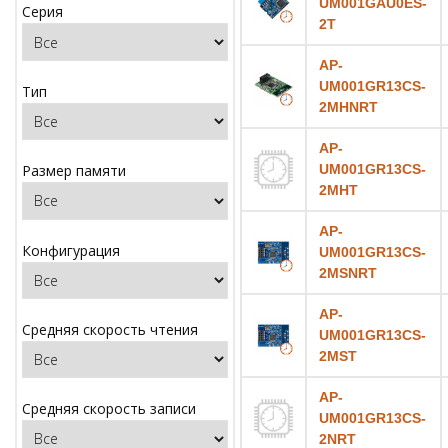
UM001GAU0ES-
Серия
2T
AP-
UM001GR13CS-
Тип
2MHNRT
AP-
UM001GR13CS-
Размер памяти
2MHT
AP-
Конфигурация
UM001GR13CS-
2MSNRT
AP-
Средняя скорость чтения
UM001GR13CS-
2MST
AP-
Средняя скорость записи
UM001GR13CS-
2NRT