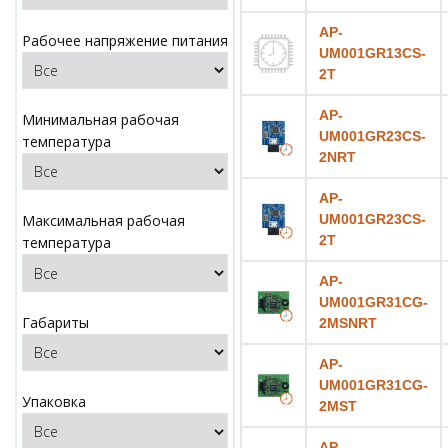
AP-
Рабочее напряжение питания
UM001GR13CS-
2T
AP-
Минимальная рабочая
UM001GR23CS-
температура
2NRT
AP-
UM001GR23CS-
Максимальная рабочая
2T
температура
AP-
UM001GR31CG-
Габариты
2MSNRT
AP-
UM001GR31CG-
Упаковка
2MST
AP-