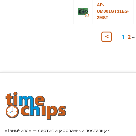
AP-
UM001GT31EG-
2MST
1
2
...
«ТаймЧипс» — сертифицированный поставщик