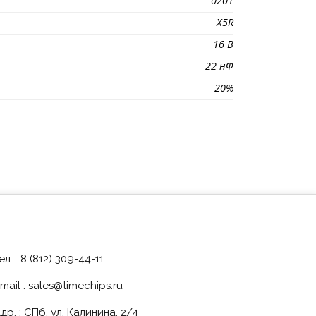
0201
X5R
16 В
22 нФ
20%
ел. : 8 (812) 309-44-11
mail :
sales@timechips.ru
др. : СПб, ул. Калинина, 2/4