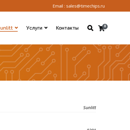
Email : sales@timechips.ru
0
unlitt
Услуги
Контакты
Sunlitt