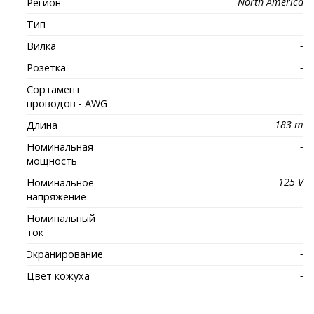
North America
Регион
-
Тип
-
Вилка
-
Розетка
-
Сортамент
проводов - AWG
183 m
Длина
-
Номинальная
мощность
125 V
Номинальное
напряжение
-
Номинальный
ток
-
Экранирование
-
Цвет кожуха